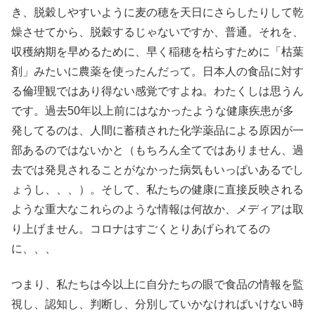
き、脱穀しやすいように麦の穂を天日にさらしたりして乾
燥させてから、脱穀するじゃないですか、普通。それを、
収穫納期を早めるために、早く稲穂を枯らすために「枯葉
剤」みたいに農薬を使ったんだって。日本人の食品に対す
る倫理観ではあり得ない感覚ですよね。わたくしは思うん
です。過去50年以上前にはなかったような健康疾患が多
発してるのは、人間に蓄積された化学薬品による原因が一
部あるのではないかと（もちろん全てではありません、過
去では発見されることがなかった病気もいっぱいあるでし
ょうし、、、）。そして、私たちの健康に直接反映される
ような重大なこれらのような情報は何故か、メディアは取
り上げません。コロナはすごくとりあげられてるの
に、、、
つまり、私たちは今以上に自分たちの眼で食品の情報を監
視し、認知し、判断し、分別していかなければいけない時