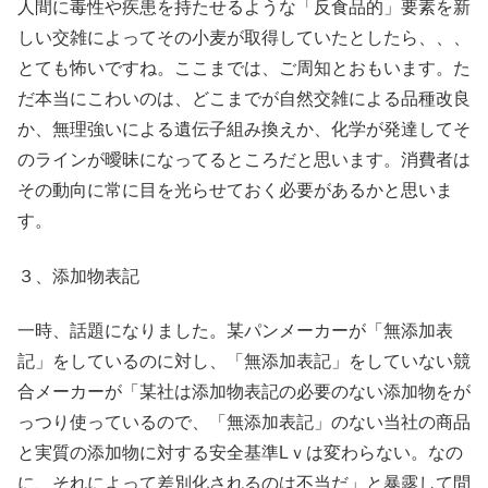
人間に毒性や疾患を持たせるような「反食品的」要素を新
しい交雑によってその小麦が取得していたとしたら、、、
とても怖いですね。ここまでは、ご周知とおもいます。た
だ本当にこわいのは、どこまでが自然交雑による品種改良
か、無理強いによる遺伝子組み換えか、化学が発達してそ
のラインが曖昧になってるところだと思います。消費者は
その動向に常に目を光らせておく必要があるかと思いま
す。
３、添加物表記
一時、話題になりました。某パンメーカーが「無添加表
記」をしているのに対し、「無添加表記」をしていない競
合メーカーが「某社は添加物表記の必要のない添加物をが
っつり使っているので、「無添加表記」のない当社の商品
と実質の添加物に対する安全基準Lｖは変わらない。なの
に、それによって差別化されるのは不当だ」と暴露して問