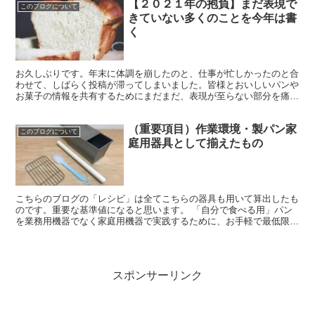
【２０２１年の抱負】まだ表現で
このブログについて
きていない多くのことを今年は書
く
お久しぶりです。年末に体調を崩したのと、仕事が忙しかったのと合
わせて、しばらく投稿が滞ってしまいました。皆様とおいしいパンや
お菓子の情報を共有するためにまだまだ、表現が至らない部分を痛感
しています。先ほどの理由とかで「精神が病む」と発想力が...
（重要項目）作業環境・製パン家
このブログについて
庭用器具として揃えたもの
こちらのブログの「レシピ」は全てこちらの器具も用いて算出したも
のです。重要な基準値になると思います。 「自分で食べる用」パン
を業務用機器でなく家庭用機器で実践するために、お手軽で最低限必
要と思われる機材をそろえてみました。最近の電化製品の性...
スポンサーリンク