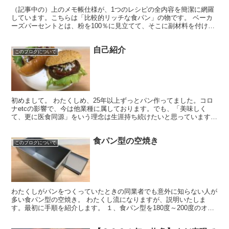
（記事中の）上のメモ帳仕様が、1つのレシピの全内容を簡潔に網羅
しています。こちらは「比較的リッチな食パン」の物です。 ベーカ
ーズパーセントとは、粉を100％に見立てて、そこに副材料を付けた
していく表現方法になります。「ベースになる粉を土台に...
自己紹介
このブログについて
初めまして。 わたくしめ、25年以上ずっとパン作ってました。コロ
ナetcの影響で、今は他業種に属しております。でも、「美味しく
て、更に医食同源」をいう理念は生涯持ち続けたいと思っています。
日本人って、お米食べて生きてきたから、炭水化物をと...
食パン型の空焼き
このブログについて
わたくしがパンをつくっていたときの同業者でも意外に知らない人が
多い食パン型の空焼き。 わたくし流になりますが、説明いたしま
す。最初に手順を紹介します。 １、食パン型を180度～200度のオー
ブンで20分～30分そのまま空焼きする（フタも）。...