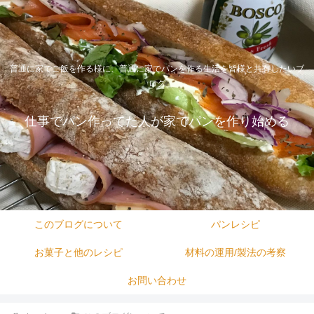
普通に家でご飯を作る様に、普通に家でパンを作る生活を皆様と共有したいブ
ログ
仕事でパン作ってた人が家でパンを作り始める
このブログについて
パンレシピ
お菓子と他のレシピ
材料の運用/製法の考察
お問い合わせ