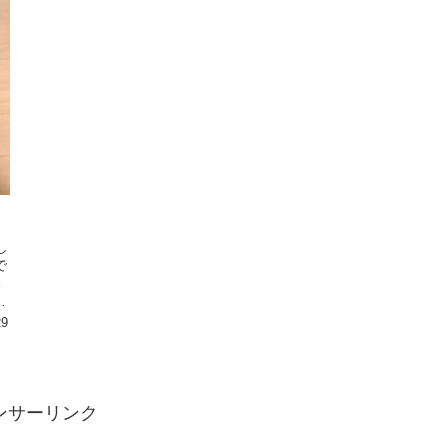
し
で
ち
て
29
ンサーリンク