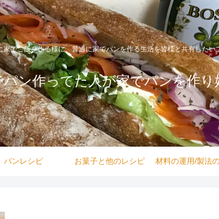
に家でご飯を作る様に、普通に家でパンを作る生活を皆様と共有したい
でパン作ってた人が家でパンを作り
パンレシピ
お菓子と他のレシピ
材料の運用/製法